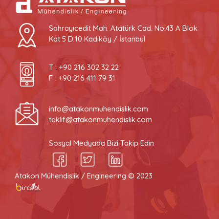
Sahrayıcedit Mah. Atatürk Cad. No:43 A Blok
Kat 5 D:10 Kadıköy / İstanbul
T :
+90 216 302 32 22
F : +90 216 411 79 31
info@atakonmuhendislik.com
teklif@atakonmuhendislik.com
Sosyal Medyada Bizi Takip Edin
Atakon Mühendislik / Engineering © 2023