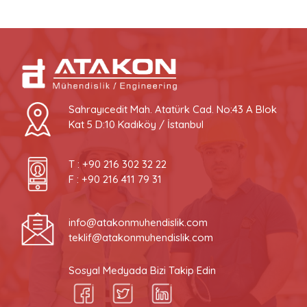
Sahrayıcedit Mah. Atatürk Cad. No:43 A Blok
Kat 5 D:10 Kadıköy / İstanbul
T :
+90 216 302 32 22
F : +90 216 411 79 31
info@atakonmuhendislik.com
teklif@atakonmuhendislik.com
Sosyal Medyada Bizi Takip Edin