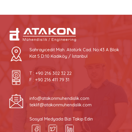
Sahrayıcedit Mah. Atatürk Cad. No:43 A Blok
Kat 5 D:10 Kadıköy / İstanbul
T :
+90 216 302 32 22
F : +90 216 411 79 31
info@atakonmuhendislik.com
teklif@atakonmuhendislik.com
Sosyal Medyada Bizi Takip Edin